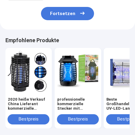
Fortsetzen
Empfohlene Produkte
2020 heiße Verkauf
professionelle
Beste
China Lieferant
kommerzielle
Großhandelspr
kommerzielle
Stecker mit
UV-LED-Lampe
Hochspannung
hängender
Insektenfänge
Stecker in
elektrischer
Kunststoff AB
Bestpreis
Bestpreis
Bestprei
Mückenkiller
Schädlingsbekämpfung
Mückenbekäm
Maschine Lampe
mit niedrigem 