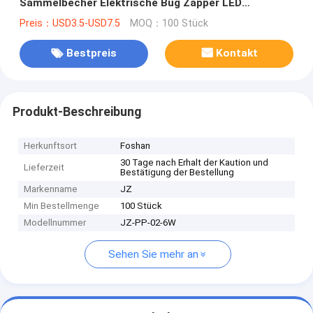
Sammelbecher Elektrische Bug Zapper LED
Schädlingsbekämpfungslampe
Preis：USD3.5-USD7.5
MOQ：100 Stück
Bestpreis
Kontakt
Produkt-Beschreibung
Herkunftsort
Foshan
30 Tage nach Erhalt der Kaution und
Lieferzeit
Bestätigung der Bestellung
Markenname
JZ
Min Bestellmenge
100 Stück
Modellnummer
JZ-PP-02-6W
Sehen Sie mehr an