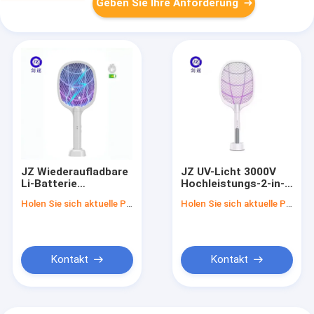
Geben Sie Ihre Anforderung
JZ Wiederaufladbare
JZ UV-Licht 3000V
Li-Batterie
Hochleistungs-2-in-
Sicherheitsnetz 2 in
1-Akku-
Holen Sie sich aktuelle Preis
Holen Sie sich aktuelle Preis
1 mit Basis
Schädlingsbekämpfung
Mückenvernichter
Fliegenfänger Anti-
Lampe
Mücken-Killer-Lampe
Insektenvernichter
Mückenschläger
Mückenbekämpfung
Kontakt
Kontakt