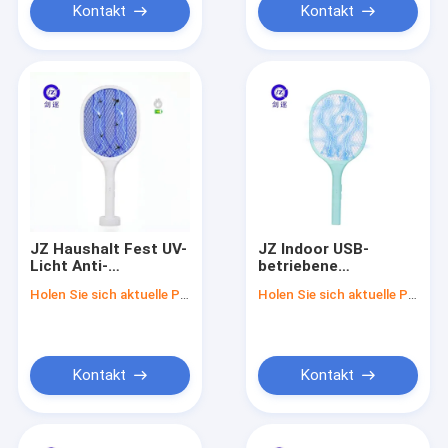
Fliegenfänger
Kontakt
Kontakt
JZ Haushalt Fest UV-
JZ Indoor USB-
Licht Anti-
betriebene
Mückenlampe
elektrische
Holen Sie sich aktuelle Preis
Holen Sie sich aktuelle Preis
Elektroschock
Fliegenschneider für
Insektenvernichter
Kinder Anti-Killing
Leistungsstark USB-
Schädlingsbekämpfungs
Aufladung
Schädlingsfreie
Umweltfreundlich
Batterie
Kontakt
Kontakt