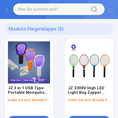
Moskito-Fliegenklappe
(8)
JZ 3 in 1 USB Type
JZ 3300V High LED
Portable Mosquito
Light Bug Zapper
Lamp with Night
Elektrische
Holen Sie sich aktuelle Preis
Holen Sie sich aktuelle Preis
Light and High
Fliegenschutzlampe
Voltage Swatter Safe
Mückenschläger Drei-
Wet Bug Zapper Solid
Schicht-Gitter
State
Batteriebetriebene