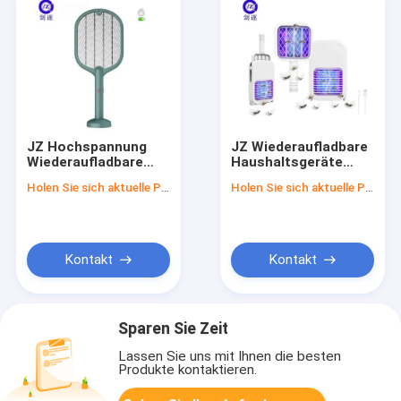
JZ Hochspannung
JZ Wiederaufladbare
Wiederaufladbare
Haushaltsgeräte
Aufhängung
Tragbare Fliegen
Holen Sie sich aktuelle Preis
Holen Sie sich aktuelle Preis
Mückenlampe + USB-
Mücken
Typ Bug Zapper 2 In 1
Schädlingsbekämpfung
Elektrische
Insektenbekämpfung
Mückenjäger
Fliegenfänger Anti-
Mücken Fliegenjäger
Kontakt
Kontakt
Sparen Sie Zeit
Lassen Sie uns mit Ihnen die besten
Produkte kontaktieren.