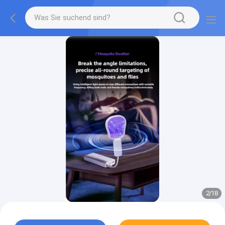
2
/
18