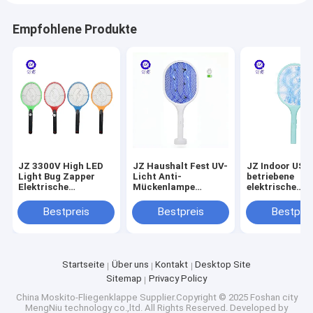
Empfohlene Produkte
JZ 3300V High LED
JZ Haushalt Fest UV-
JZ Indoor USB
Light Bug Zapper
Licht Anti-
betriebene
Elektrische
Mückenlampe
elektrische
Fliegenschutzlampe
Elektroschock
Fliegenschneid
Mückenschläger
Insektenvernichter
Kinder Anti-Kil
Bestpreis
Bestpreis
Bestprei
Drei-Schicht-Gitter
Leistungsstark USB-
Schädlingsbe
Batteriebetriebene
Aufladung
Schädlingsfre
Fliegenfänger
Umweltfreundlich
Batterie
Startseite
Über uns
Kontakt
Desktop Site
Sitemap
Privacy Policy
China Moskito-Fliegenklappe
Supplier.Copyright © 2025 Foshan city
MengNiu technology co.,ltd. All Rights Reserved. Developed by