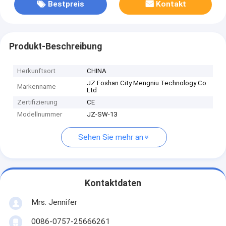
Bestpreis
Kontakt
Produkt-Beschreibung
Herkunftsort
CHINA
JZ Foshan City Mengniu Technology Co
Markenname
Ltd
Zertifizierung
CE
Modellnummer
JZ-SW-13
Sehen Sie mehr an
Kontaktdaten
Mrs. Jennifer
0086-0757-25666261