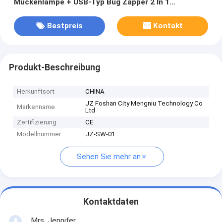
Mückenlampe + USB-Typ Bug Zapper 2 In 1
Elektrische Mückenjäger
Bestpreis
Kontakt
Produkt-Beschreibung
Herkunftsort
CHINA
JZ Foshan City Mengniu Technology Co
Markenname
Ltd
Zertifizierung
CE
Modellnummer
JZ-SW-01
Sehen Sie mehr an
Kontaktdaten
Mrs. Jennifer