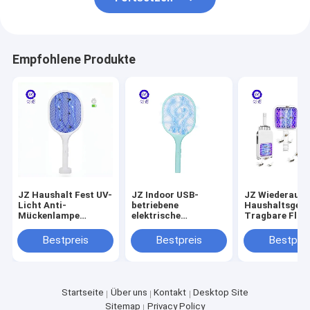
Empfohlene Produkte
JZ Haushalt Fest UV-
JZ Indoor USB-
JZ Wiederaufl
Licht Anti-
betriebene
Haushaltsgerä
Mückenlampe
elektrische
Tragbare Flie
Elektroschock
Fliegenschneider für
Mücken
Insektenvernichter
Kinder Anti-Killing
Schädlingsbe
Bestpreis
Bestpreis
Bestprei
Leistungsstark USB-
Schädlingsbekämpfungslampe
Insektenbekä
Aufladung
Schädlingsfreie
Fliegenfänger 
Umweltfreundlich
Batterie
Mücken Fliege
Startseite
Über uns
Kontakt
Desktop Site
Sitemap
Privacy Policy