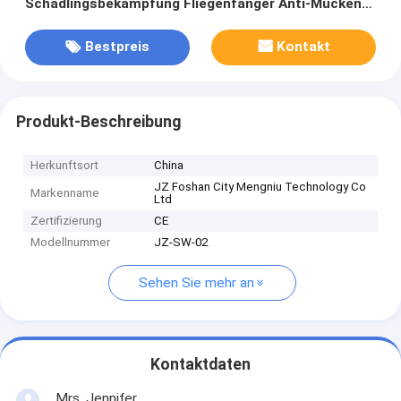
Schädlingsbekämpfung Fliegenfänger Anti-Mücken-
Killer-Lampe Mückenschläger
Bestpreis
Kontakt
Produkt-Beschreibung
Herkunftsort
China
JZ Foshan City Mengniu Technology Co
Markenname
Ltd
Zertifizierung
CE
Modellnummer
JZ-SW-02
Sehen Sie mehr an
Kontaktdaten
Mrs. Jennifer