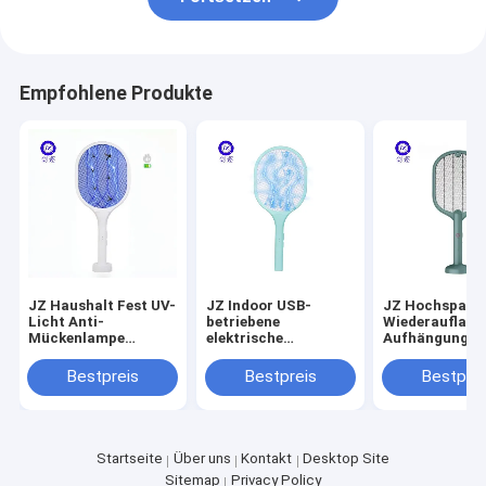
Empfohlene Produkte
JZ Haushalt Fest UV-
JZ Indoor USB-
JZ Hochspann
Licht Anti-
betriebene
Wiederaufladb
Mückenlampe
elektrische
Aufhängung
Elektroschock
Fliegenschneider für
Mückenlampe 
Insektenvernichter
Kinder Anti-Killing
Typ Bug Zapper
Bestpreis
Bestpreis
Bestprei
Leistungsstark USB-
Schädlingsbekämpfungslampe
1 Elektrische
Aufladung
Schädlingsfreie
Mückenjäger
Umweltfreundlich
Batterie
Startseite
Über uns
Kontakt
Desktop Site
Sitemap
Privacy Policy