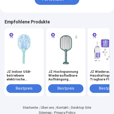
Empfohlene Produkte
JZ Indoor USB-
JZ Hochspannung
JZ Wiederaufl
betriebene
Wiederaufladbare
Haushaltsgerä
elektrische
Aufhängung
Tragbare Flie
Fliegenschneider für
Mückenlampe + USB-
Mücken
Kinder Anti-Killing
Typ Bug Zapper 2 In
Schädlingsbe
Bestpreis
Bestpreis
Bestprei
Schädlingsbekämpfungslampe
1 Elektrische
Insektenbekä
Schädlingsfreie
Mückenjäger
Fliegenfänger 
Batterie
Mücken Fliege
Startseite
Über uns
Kontakt
Desktop Site
Sitemap
Privacy Policy