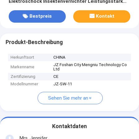
Elektroschock Insektenvernichter Leistungsstark
USB-Aufladung Umweltfreundlich
Bestpreis
Kontakt
Produkt-Beschreibung
Herkunftsort
CHINA
JZ Foshan City Mengniu Technology Co
Markenname
Ltd
Zertifizierung
CE
Modellnummer
JZ-SW-11
Sehen Sie mehr an
Kontaktdaten
Mrs. Jennifer