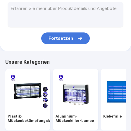
Ventilatormotorwelle
Motorwelle von Lüftern
Zubehör für Lüfter
Fortsetzen
Fliegenschutzventilator
Fliegenfänger
Unsere Kategorien
Aufladbare Mückenbekämpfungslampe
Aufladbare Mückenbekämpfungslampe
Moskito-Fliegenklappe
Outdoor-Steckmückenvernichterlampe
Plastik-
Aluminium-
Klebefalle
Solar-Mückenvernichtungslampe
Mückenbekämpfungslampe
Mückenkiller-Lampe