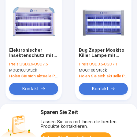
Elektronischer
Bug Zapper Moskito
Insektenschutz mit
Killer Lampe mit
LED-Licht zu einem
Glasrohr Licht zu
Preis:
USD3.9-USD7.5
Preis:
USD3.6-USD7.1
günstigen Preis
einem
MOQ:
100 Stück
MOQ:
100 Stück
wettbewerbsfähigen
Preis elektronische
Holen Sie sich aktuelle Preis
Holen Sie sich aktuelle Preis
Insektenkiller
Kontakt
Kontakt
Sparen Sie Zeit
Lassen Sie uns mit Ihnen die besten
Produkte kontaktieren.