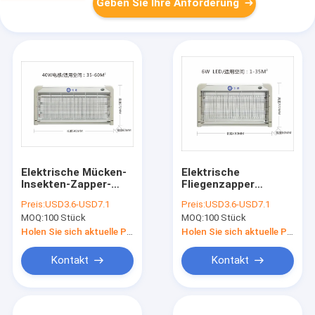
Geben Sie Ihre Anforderung
Elektrische Mücken-
Elektrische
Insekten-Zapper-
Fliegenzapper
Killer mit Falllicht Alu.
Moskitenzapper mit
Preis:
USD3.6-USD7.1
Preis:
USD3.6-USD7.1
LED-Licht Aluminium
MOQ:
100 Stück
MOQ:
100 Stück
Ally elektrische
Insektenkiller UV-
Holen Sie sich aktuelle Preis
Holen Sie sich aktuelle Preis
Lampe
Kontakt
Kontakt