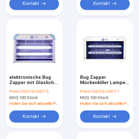
Kontakt
Kontakt
elektronische Bug
Bug Zapper
Zapper mit Glaslicht
Mückenkiller Lampe
zu einem
mit LED-Rohr zu
Preis:
USD3.9-USD7.5
Preis:
USD3.6-USD7.1
wettbewerbsfähigen
einem
MOQ:
100 Stück
MOQ:
100 Stück
Preis elektronische
wettbewerbsfähigen
Insektenschutzmittel
Preis
Holen Sie sich aktuelle Preis
Holen Sie sich aktuelle Preis
mit Full Alu Rahmen.
Kontakt
Kontakt