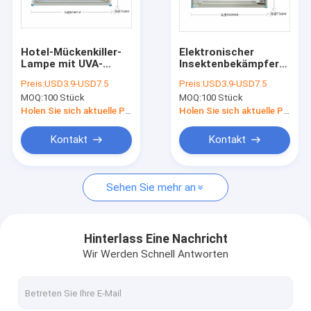
Fabrik Tour
Qualitätskontrolle
Hotel-Mückenkiller-
Elektronischer
Lampe mit UVA-
Insektenbekämpfer
Kontakt
Lichtrohr mit
mit LED-Lichtröhre
Preis:
USD3.9-USD7.5
Preis:
USD3.9-USD7.5
Aluminiumrahmen
MOQ:
100 Stück
MOQ:
100 Stück
elektronischer
Referenzen
Insektenschutz
Holen Sie sich aktuelle Preis
Holen Sie sich aktuelle Preis
Kontakt
Kontakt
Plastik-Mückenbekämpfungslampe
Sehen Sie mehr an
Aluminium-Mückenkiller-Lampe
Klebefalle
Hinterlass Eine Nachricht
Wir Werden Schnell Antworten
Luftsaugung Mückenfalle
Ausrüstung für Lüfter