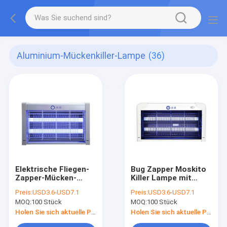
Aluminium-Mückenkiller-Lampe
(36)
Elektrische Fliegen-
Bug Zapper Moskito
Zapper-Mücken-
Killer Lampe mit
Zapper-Bug-Zapper-
Glasrohrlicht zu
Preis:
USD3.6-USD7.1
Preis:
USD3.6-USD7.1
Licht mit LED-Rohr-
einem
MOQ:
100 Stück
MOQ:
100 Stück
Innen-Bug-Zapper
wettbewerbsfähigen
Preis
Holen Sie sich aktuelle Preis
Holen Sie sich aktuelle Preis