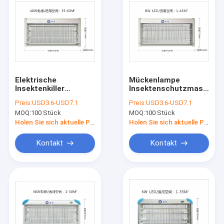
Elektrische
Mückenlampe
Insektenkiller
Insektenschutzmaschine
Fliegengraben Bug
Schädlingsbekämpfung
Preis:
USD3.6-USD7.1
Preis:
USD3.6-USD7.1
Zapper Moskito Killer
Mückenbekämpfer
MOQ:
100 Stück
MOQ:
100 Stück
Lampe
mit 4W / 6W / 8W
Aluminium/Kunststoff
LED-Lampe
Holen Sie sich aktuelle Preis
Holen Sie sich aktuelle Preis
Rahmen OEM Design
Kontakt
Kontakt
Startseite
Produkte
Über uns